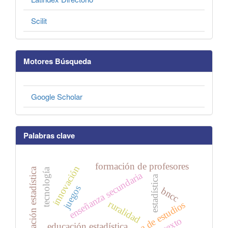
Scilit
Motores Búsqueda
Google Scholar
Palabras clave
formación de profesores
innovación
alfabetización estadística
tecnología
enseñanza secundaria
estadística
juegos
bncc
ruralidad
programa de estudios
educación estadística