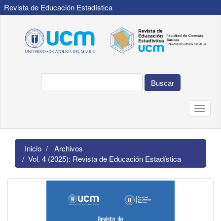
Revista de Educación Estadística
Navegación
principal
Contenido
principal
Barra
lateral
Buscar
Toggle
naviga
Inicio
Archivos
Vol. 4 (2025): Revista de Educación Estadística