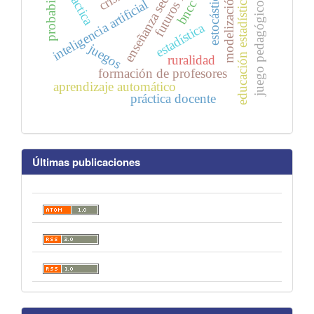
enseñanza secundaria
probabilidad
didáctica
estocástica
modelización
educación estadística
inteligencia artificial
bncc
juego pedagógico
estadística
juegos
ruralidad
formación de profesores
aprendizaje automático
práctica docente
Últimas publicaciones