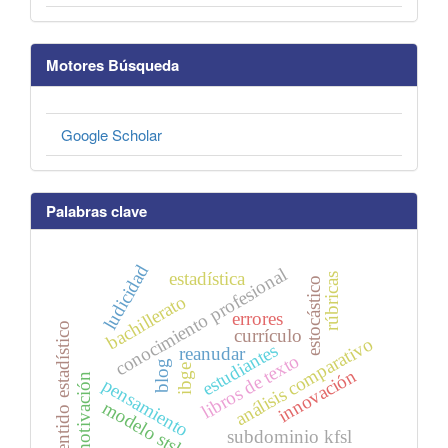
Motores Búsqueda
Google Scholar
Palabras clave
ludicidad
conocimiento profesional
estadística
rúbricas
estocástico
bachillerato
errores
sentido estadístico
currículo
análisis comparativo
estudiantes
reanudar
libros de texto
blog
ibge
innovación
motivación
pensamiento
modelo stsk
subdominio kfsl