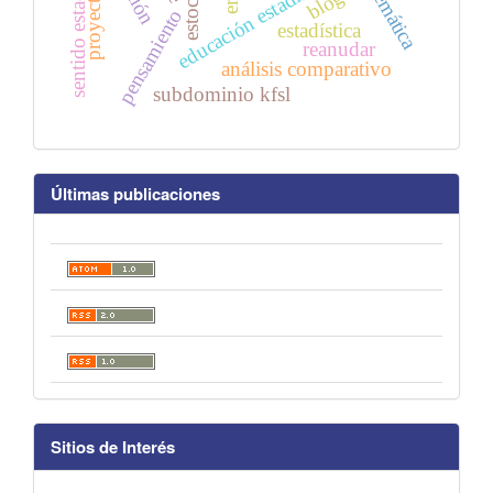
sentido estadístico
educación estadística
proyectos
blog
pensamiento
estadística
reanudar
análisis comparativo
subdominio kfsl
Últimas publicaciones
Sitios de Interés