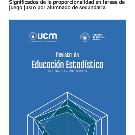
Significados de la proporcionalidad en tareas de
juego justo por alumnado de secundaria
Barra
lateral
del
artículo