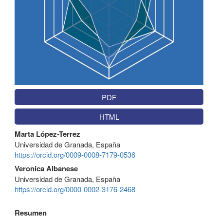
PDF
HTML
Contenido
Marta López-Terrez
principal
Universidad de Granada, España
del
https://orcid.org/0009-0008-7179-0536
artículo
Veronica Albanese
Universidad de Granada, España
https://orcid.org/0000-0002-3176-2468
Resumen