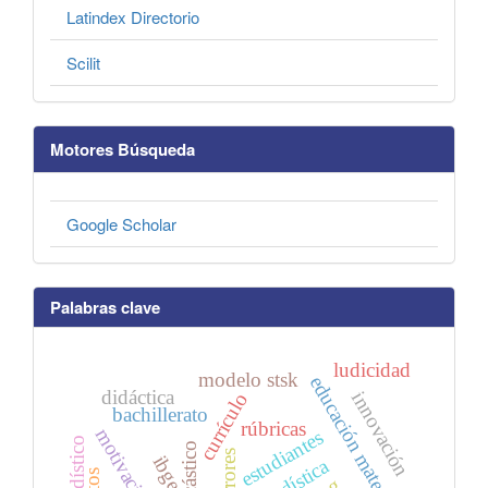
Latindex Directorio
Scilit
Motores Búsqueda
Google Scholar
Palabras clave
ludicidad
modelo stsk
educación matemática
didáctica
innovación
currículo
bachillerato
rúbricas
motivación
estudiantes
estocástico
errores
ibge