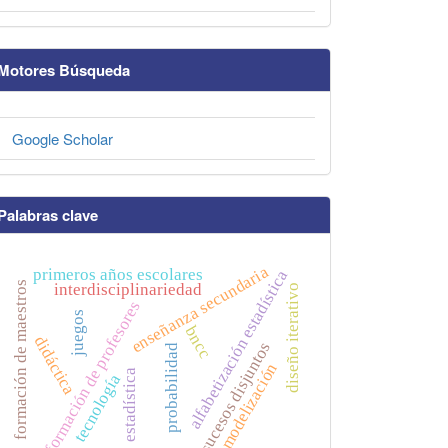
Motores Búsqueda
Google Scholar
Palabras clave
enseñanza secundaria
primeros años escolares
alfabetización estadística
formación de maestros
interdisciplinariedad
diseño iterativo
formación de profesores
juegos
bncc
didáctica
sucesos disjuntos
probabilidad
modelización
estadística
tecnología