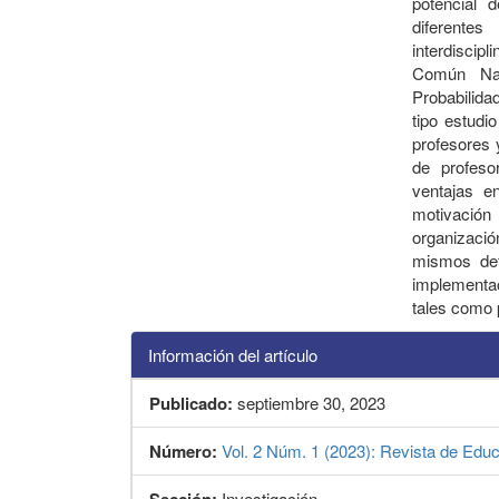
potencial 
diferent
interdisci
Común Nac
Probabilidad
tipo estudi
profesores 
de profeso
ventajas e
motivación
organizaci
mismos def
implementac
tales como 
Información del artículo
Publicado:
septiembre 30, 2023
Número:
Vol. 2 Núm. 1 (2023): Revista de Educ
Sección:
Investigación