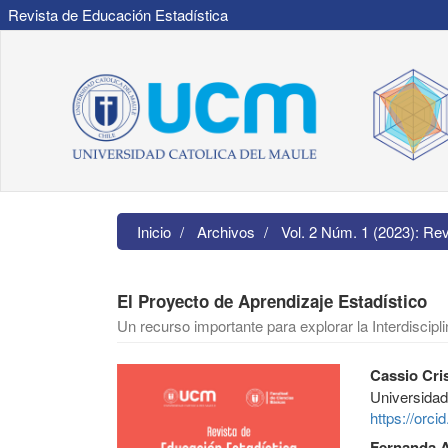
Revista de Educación Estadística
Navegación
principal
Contenido
principal
Barra
lateral
Inicio
Archivos
Vol. 2 Núm. 1 (2023): Re
El Proyecto de Aprendizaje Estadístico
Un recurso importante para explorar la Interdiscipl
Barra
Contenido
Cassio Cri
lateral
principal
Universidad
del
del
https://orc
artículo
artículo
Fernanda A