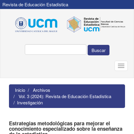
Revista de Educación Estadística
Navegación
principal
Contenido
principal
Barra
lateral
Buscar
Toggle
naviga
Inicio
Archivos
Vol. 3 (2024): Revista de Educación Estadística
Investigación
Estrategias metodológicas para mejorar el
conocimiento especializado sobre la enseñanza