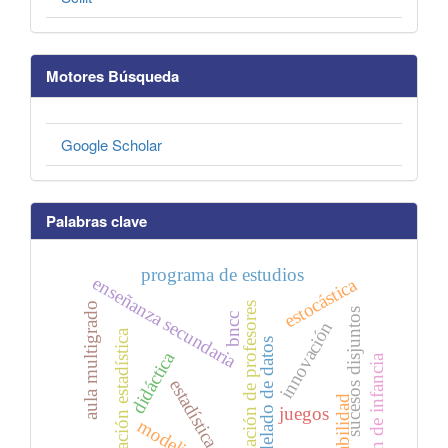
Motores Búsqueda
Google Scholar
Palabras clave
programa de estudios
enseñanza secundaria
estocástica
aula multigrado
formación de profesores
sucesos disjuntos
bncc
innovación
educación estadística
modelado de datos
didáctica
járdin de infancia
estadística
probabilidad
juegos