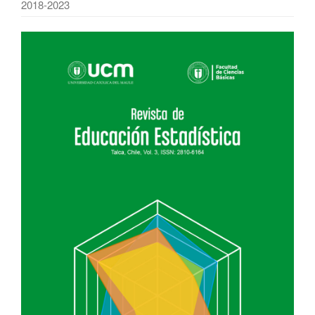
2018-2023
Barra
lateral
del
artículo