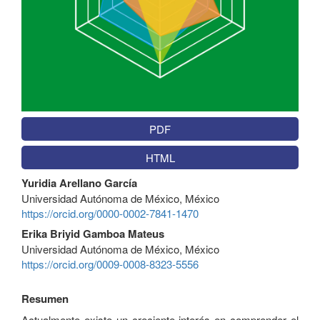
PDF
HTML
Contenido
Yuridia Arellano García
principal
Universidad Autónoma de México, México
del
https://orcid.org/0000-0002-7841-1470
artículo
Erika Briyid Gamboa Mateus
Universidad Autónoma de México, México
https://orcid.org/0009-0008-8323-5556
Resumen
Actualmente existe un creciente interés en comprender el