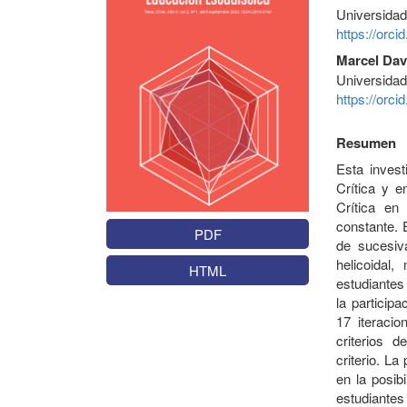
Universidad 
https://orc
Marcel Dav
Universidad
https://orc
Resumen
Esta invest
Crítica y e
Crítica en
constante. 
PDF
de sucesiv
helicoidal,
HTML
estudiantes 
la particip
17 iteracio
criterios 
criterio. La
en la posib
estudiante