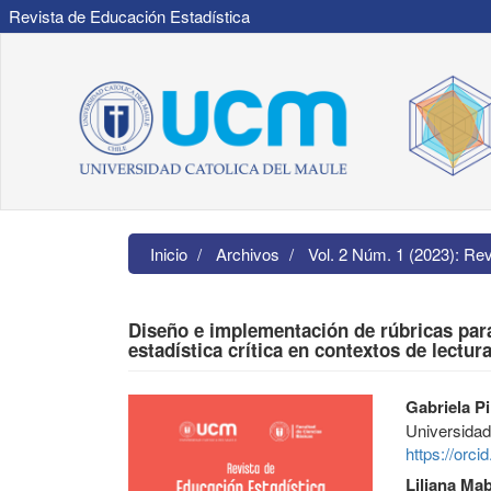
Revista de Educación Estadística
Navegación
principal
Contenido
principal
Barra
lateral
Inicio
Archivos
Vol. 2 Núm. 1 (2023): Re
Diseño e implementación de rúbricas para 
estadística crítica en contextos de lectur
Barra
Contenido
Gabriela Pi
lateral
principal
Universidad
del
del
https://orc
artículo
artículo
Liliana Ma