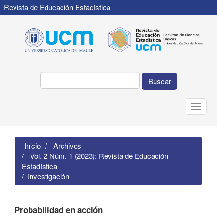
Revista de Educación Estadística
Navegación
principal
Contenido
principal
Barra
lateral
Buscar
Toggle
naviga
Inicio
Archivos
Vol. 2 Núm. 1 (2023): Revista de Educación
Estadística
Investigación
Probabilidad en acción