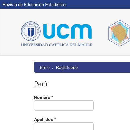
Revista de Educación Estadística
Navegación
principal
Contenido
principal
Barra
lateral
Inicio
Registrarse
Perfil
Obligatorio
Nombre
*
Obligatorio
Apellidos
*