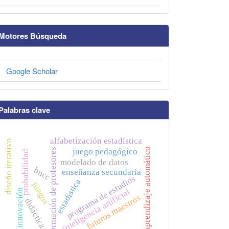
Motores Búsqueda
Google Scholar
Palabras clave
alfabetización estadística
diseño iterativo
aprendizaje automático
formación de profesores
juego pedagógico
probabilidad
modelado de datos
bncc
enseñanza secundaria
programa de estudios
estadística
juegos
inteligencia artificial
innovación
futuros maestros
didáctica