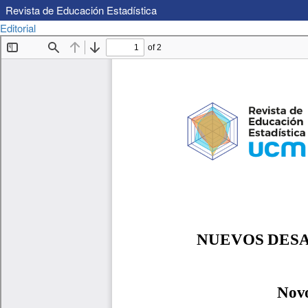
Revista de Educación Estadística
Volver
Descargar
Editorial
Descargar
a
PDF
los
detalles
del
artículo