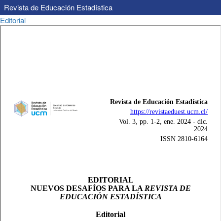
Revista de Educación Estadística
Volver
Editorial
a
los
detalles
del
artículo