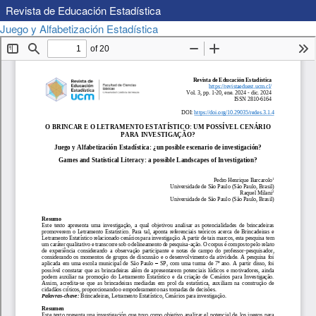
Revista de Educación Estadística
Volver
Descargar
Juego y Alfabetización Estadística
Descargar
a
PDF
los
detalles
del
artículo