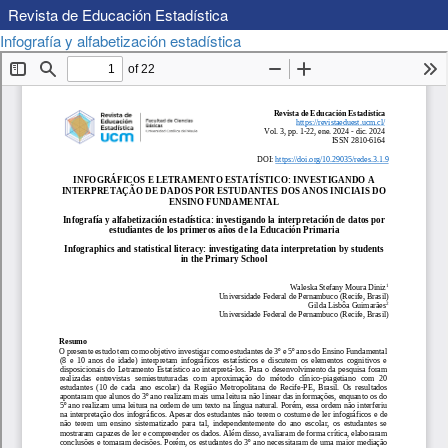
Revista de Educación Estadística
Volver
Descargar
Infografía y alfabetización estadística
Descargar
a
PDF
los
detalles
del
artículo