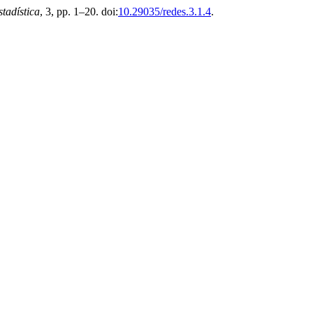
tadística
, 3, pp. 1–20. doi:
10.29035/redes.3.1.4
.