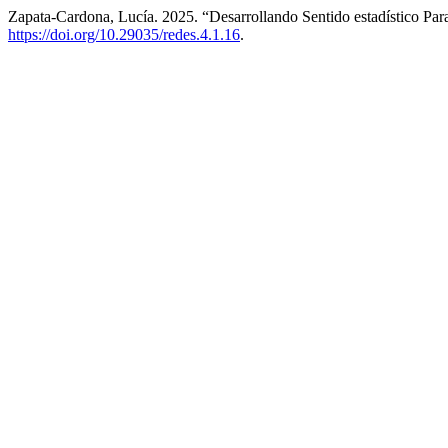
Zapata-Cardona, Lucía. 2025. “Desarrollando Sentido estadístico Para
https://doi.org/10.29035/redes.4.1.16
.