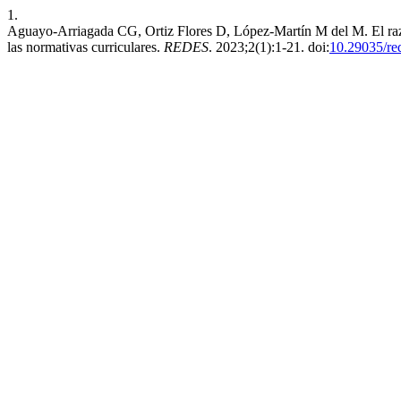
1.
Aguayo-Arriagada CG, Ortiz Flores D, López-Martín M del M. El razon
las normativas curriculares.
REDES
. 2023;2(1):1-21. doi:
10.29035/red