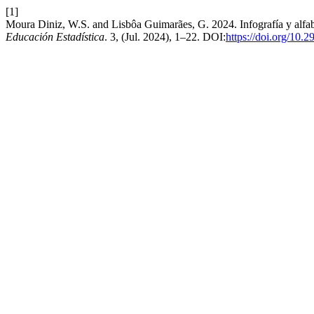
[1]
Moura Diniz, W.S. and Lisbôa Guimarães, G. 2024. Infografía y alfabet
Educación Estadística
. 3, (Jul. 2024), 1–22. DOI:
https://doi.org/10.2